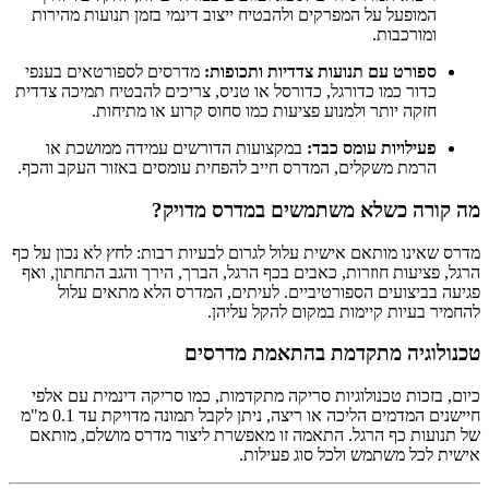
המופעל על המפרקים ולהבטיח ייצוב דינמי בזמן תנועות מהירות
ומורכבות.
ספורט עם תנועות צדדיות ותכופות:
מדרסים לספורטאים בענפי
כדור כמו כדורגל, כדורסל או טניס, צריכים להבטיח תמיכה צדדית
חזקה יותר ולמנוע פציעות כמו סחוס קרוע או מתיחות.
פעילויות עומס כבד:
במקצועות הדורשים עמידה ממושכת או
הרמת משקלים, המדרס חייב להפחית עומסים באזור העקב והכף.
מה קורה כשלא משתמשים במדרס מדויק?
מדרס שאינו מותאם אישית עלול לגרום לבעיות רבות: לחץ לא נכון על כף
הרגל, פציעות חוזרות, כאבים בכף הרגל, הברך, הירך והגב התחתון, ואף
פגיעה בביצועים הספורטיביים. לעיתים, המדרס הלא מתאים עלול
להחמיר בעיות קיימות במקום להקל עליהן.
טכנולוגיה מתקדמת בהתאמת מדרסים
כיום, בזכות טכנולוגיות סריקה מתקדמות, כמו סריקה דינמית עם אלפי
חיישנים המדמים הליכה או ריצה, ניתן לקבל תמונה מדויקת עד 0.1 מ"מ
של תנועות כף הרגל. התאמה זו מאפשרת ליצור מדרס מושלם, מותאם
אישית לכל משתמש ולכל סוג פעילות.