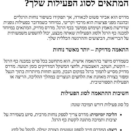
המתאים לסוג הפעילות שלך?
מדרס הוא אביזר פשוט לכאורה, אך תפקידו בשיפור נוחות הרגליים
ובהגנה מפני פציעות הוא מרכזי וקריטי, במיוחד כשמדובר בפעילות גופנית
שדורשת מאמץ ושימוש ממושך בכף הרגל. מדרס מדויק, המתאים במיוחד
למבנה כף הרגל ולסוג הפעילות שאתה מבצע, יכול להשפיע משמעותית
על הבריאות, הביצועים וההרגשה הכללית שלך.
התאמה מדויקת – יותר מאשר נוחות
כשמדרס מיוצר בהתאמה אישית, הוא מתחשב בכל פרט במבנה כף הרגל
– הקשת, העקב, האצבעות, ולחצי המשקל המדויקים בזמן תנועה. מדרס
מדויק מסייע לתמוך ברגל במקום הנכון, מונע תזוזות מיותרות בתוך הנעל
ומפזר בצורה מאוזנת את הלחצים הנוצרים במהלך ההליכה, הריצה או
הפעילות הספורטיבית.
חשיבות ההתאמה לסוג הפעילות
כל סוג פעילות דורש תמיכה שונה:
הליכה יומיומית:
מדרס צריך לספק נוחות מרבית, סיוע בשמירה על
יציבות ותמיכה מתונה לקשת כף הרגל.
ריצה:
המדרס חייב לספוג זעזועים בצורה יעילה, להקל על לחץ