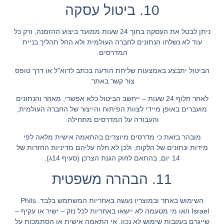
10. ביטול עסקה
ניתן לבטל את העסקה בתוך
24 שעות
ממועד ביצוע ההזמנה, ורק כל
עוד לא נשלחו הנתונים לחברה העולמית ולא החל תהליך בניית
המדרסים.
הביטול יתבצע באמצעות שליחת הודעה בכתב לדוא"ל או דרך טופס
צור קשר באתר.
לאחר חלוף 24 שעות – ייחשב הביטול כלא אפשרי, מאחר והנתונים
מועברים באופן מיידי לצוות הפיתוח והייצור של החברה העולמית,
והעבודה על המדרסים מתחילה.
מובהר בזאת כי מדרסים מיוצרים בהתאמה אישית מלאה לפי
מידות ונתונים של הלקוח, ולכן
לא חלה עליהם מדיניות החזרות של
14 יום
, בהתאם לחוק הגנת הצרכן (סעיף 14ג).
11. הבהרה משפטית
השימוש באתר ובמוצריו נעשה באחריות המשתמש בלבד.
Phits
Israel ו/או מי מטעמה
לא יישאו באחריות לכל נזק – ישיר או עקיף –
שייגרם בעקבות שימוש לא נכון, אי התאמה אישית או הסתמכות על