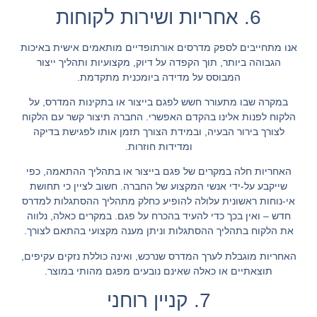
6. אחריות ושירות לקוחות
אנו מתחייבים לספק מדרסים אורתופדיים מותאמים אישית באיכות
הגבוהה ביותר, תוך הקפדה על דיוק, מקצועיות ותהליך ייצור
המבוסס על מדידה ביומכנית מתקדמת.
במקרה שבו מתעורר חשש לפגם בייצור או בתקינות המדרס, על
הלקוח לפנות אלינו בהקדם האפשרי. החברה תיצור קשר עם הלקוח
לצורך בירור הבעיה, ובמידת הצורך תזמן אותו לפגישת בדיקה
ומדידות חוזרות.
האחריות חלה במקרים של
פגם בייצור או בתהליך ההתאמה
, כפי
שייקבע על-ידי אנשי המקצוע של החברה. חשוב לציין כי תחושת
אי-נוחות ראשונית עלולה להופיע כחלק מתהליך ההסתגלות למדרס
חדש – ואין בכך כדי להעיד בהכרח על פגם. במקרים כאלה, נלווה
את הלקוח בתהליך ההסתגלות וניתן מענה מקצועי בהתאם לצורך.
האחריות מוגבלת לערך המדרס שנרכש, ואינה כוללת נזקים עקיפים,
תוצאתיים או כאלה שאינם נובעים מפגם מהותי במוצר.
7. קניין רוחני