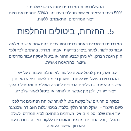
התשלום עבור המדרסים יתבצע בשני שלבים:
50% בעת ההזמנה ואישור תחילת העבודה, ו־50% נוספים עם סיום
ייצור המדרסים והתאמתם ללקוח.
5. החזרות, ביטולים והחלפות
המדרסים הנמכרים באתר נבנים ומעוצבים בהתאמה אישית מלאה
עבור כל לקוח, לאחר ביצוע בדיקות ואבחון מדויק. בהתאם לכך ולפי
חוק הגנת הצרכן, לא ניתן לבצע החזר או ביטול עסקה עבור מדרסים
שיוצרו בהתאמה אישית.
עם זאת, ניתן לבטל עסקה כל עוד לא החלה העבודה על ייצור
המדרסים בפועל. יש לקחת בחשבון כי מיד לאחר ביצוע האבחון
ואישור ההזמנה – נשלחים הנתונים לחברה העולמית ומתחיל תהליך
ייצור ייעודי, ולכן אין אפשרות להחזר או ביטול לאחר שלב זה.
במקרים חריגים של בקשת ביטול לאחר שליחת הנתונים אך לפני
סיום הייצור – יישקל החזר חלקי בלבד, בניכוי עלות העבודה שבוצעה
עד אותו שלב. סכומים אלו משתנים בהתאם לסוג המדרס ולשלב
בתהליך, וכל הנתונים מוצגים ומוסברים ללקוח בצורה ברורה בעת
האבחון ואישור העסקה.