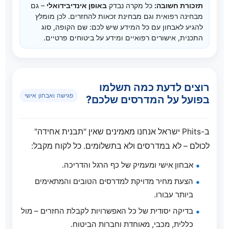
יכולים לשפר משמעותית את המצב. באבחון נבדוק
תזכורת חשובה:
כל מקרה נבדק
באופן אינדיבידואלי
– גם
החולים וחברות הביטוח
, כך שלאחר החזרים
הנתונים לייצור בתלת־ממד. זמן האספקה תלוי
מבחינה רפואית וגם מבחינת זכאות להחזרים. לכן מומלץ
גם את המדרסים שהבאתם מהקופה, וגם את
והנחות אתם מקבלים מדרסים מתקדמים במחיר
להגיע לאבחון עם כל המידע שיש לכם: שם הקופה, סוג
בעומס, בסוג המדרס ובתהליך השילוח, אך בדרך
הדריכה העדכנית שלכם, ונראה יחד האם כדאי
התכנית, אישורים רפואיים ומידע על ביטוחים פרטיים.
משתלם במיוחד.
כלל מדובר בפרק זמן קצר וסביר. במעמד האבחון
לשדרג לפתרון מדויק יותר.
נעדכן אתכם בלוחות הזמנים המשוערים עבורכם.
רוצים לדעת כמה תשלמו
פגישה ואבחון אישי
בפועל על המדרסים שלכם?
ב-Phits ישראל אנחנו מאמינים שאין "תבנית אחידה"
לכולם – לא במדרסים ולא בתשלומים. כל לקוח מקבל:
אבחון אישי ומעמיק של כף הרגל והדריכה.
הצעת מחיר מדויקת למדרסים הטובים והמתאימים
ביותר עבורו.
בדיקה יסודית של כל האפשרויות לקבלת החזרים – מול
כללית, מכבי, מאוחדת וחברות הביטוח.