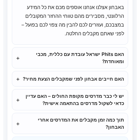
באבחון אצלנו אנחנו אוספים מכם את כל המידע
הרלוונטי, מסבירים מהם טווחי ההחזר המקובלים
במצבכם, ועוזרים לכם להבין מה צפוי לכם בפועל –
לפני שאתם מקבלים החלטה.
האם Phits ישראל עובדת עם כללית, מכבי
+
ומאוחדת?
אנחנו
עובדים באופן שוטף עם לקוחות של כללית,
+
האם חייבים אבחון לפני שמקבלים הצעת מחיר?
מכבי ומאוחדת
, ומכירים היטב את הנוהל הרגיל של
הגשת בקשות להחזר, סוגי המדרסים המוכרים ותנאי
כן. אצלנו
הצעת המדרסים היא תמיד לאחר אבחון
.
יש לי כבר מדרסים מקופת החולים – האם עדיין
+
התכניות. יחד עם זאת, אנחנו לא מחליפים את הקופה
בלי אבחון לא נוכל לדעת איזה מדרס מתאים לכם, מה
כדאי לשקול מדרסים בהתאמה אישית?
ולא מתחייבים בשם הקופה – אלא מסייעים לכם
רמת המורכבות, כמה זמן יידרש לייצור ומה העלות
אם אתם מרגישים שהמדרסים הקיימים לא מספיקים
להבין מה מגיע לכם ואיך להגיש בקשות להחזר בצורה
הסופית. רק לאחר האבחון נוכל לתת
הצעת מחיר
תוך כמה זמן מקבלים את המדרסים אחרי
+
(עדיין יש כאב, חוסר נוחות או מגבלה בפעילות) –
מסודרת.
מדויקת
כולל הסבר על ההחזרים וההנחות
האבחון?
בהחלט ייתכן שמדרסים מתקדמים בהתאמה אישית
האפשריים.
בנוסף, אנחנו מציעים
הנחות מיוחדות לחברי קופות
לאחר האבחון והזמנת המדרסים, אנחנו מעבירים את