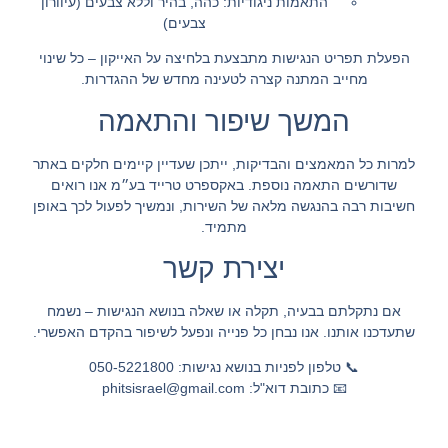
התאמות ניגודיות: כהה, בהיר וללא צבעים (עיוורון
צבעים)
הפעלת תפריט הנגישות מתבצעת בלחיצה על האייקון – כל שינוי
מחייב המתנה קצרה לטעינה מחדש של ההגדרות.
המשך שיפור והתאמה
למרות כל המאמצים והבדיקות, ייתכן שעדיין קיימים חלקים באתר
שדורשים התאמה נוספת. באקספרט טרייד בע״מ אנו רואים
חשיבות רבה בהנגשה מלאה של השירות, ונמשיך לפעול לכך באופן
מתמיד.
יצירת קשר
אם נתקלתם בבעיה, תקלה או שאלה בנושא הנגישות – נשמח
שתעדכנו אותנו. אנו נבחן כל פנייה ונפעל לשיפור בהקדם האפשרי.
📞
טלפון לפניות בנושא נגישות: 050-5221800
📧
כתובת דוא"ל: phitsisrael@gmail.com